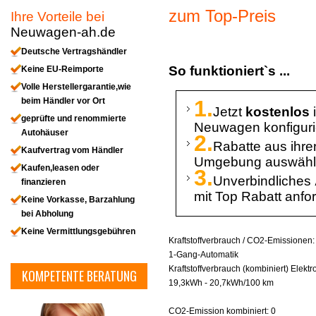
zum Top-Preis
Ihre Vorteile bei
Neuwagen-ah.de
Deutsche Vertragshändler
So funktioniert`s ...
Keine EU-Reimporte
Volle Herstellergarantie,wie
beim Händler vor Ort
1.
Jetzt
kostenlos
geprüfte und renommierte
Neuwagen konfiguri
Autohäuser
2.
Rabatte aus ihre
Kaufvertrag vom Händler
Umgebung auswäh
Kaufen,leasen oder
3.
Unverbindliches
finanzieren
mit Top Rabatt anfo
Keine Vorkasse, Barzahlung
bei Abholung
Keine Vermittlungsgebühren
Kraftstoffverbrauch / CO2-Emissionen:
1-Gang-Automatik
Kraftstoffverbrauch (kombiniert) Elektro
KOMPETENTE BERATUNG
19,3kWh - 20,7kWh/100 km
CO2-Emission kombiniert: 0