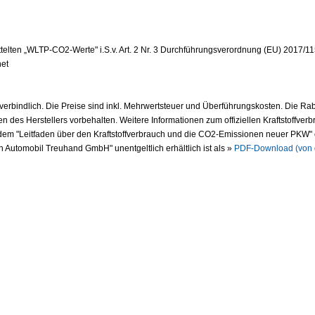
elten „WLTP-CO2-Werte" i.S.v. Art. 2 Nr. 3 Durchführungsverordnung (EU) 2017/115
net
verbindlich. Die Preise sind inkl. Mehrwertsteuer und Überführungskosten. Die Rab
en des Herstellers vorbehalten. Weitere Informationen zum offiziellen Kraftstoffverb
 "Leitfaden über den Kraftstoffverbrauch und die CO2-Emissionen neuer PKW" 
n Automobil Treuhand GmbH" unentgeltlich erhältlich ist als »
PDF-Download (von 