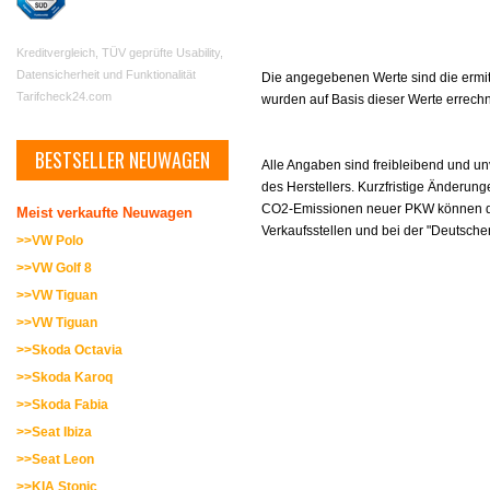
Kreditvergleich, TÜV geprüfte Usability,
Datensicherheit und Funktionalität
Die angegebenen Werte sind die ermitt
Tarifcheck24.com
wurden auf Basis dieser Werte errech
BESTSELLER NEUWAGEN
Alle Angaben sind freibleibend und un
des Herstellers. Kurzfristige Änderung
CO2-Emissionen neuer PKW können dem
Meist verkaufte Neuwagen
Verkaufsstellen und bei der "Deutsche
>>VW Polo
>>VW Golf 8
>>VW Tiguan
>>VW Tiguan
>>Skoda Octavia
>>Skoda Karoq
>>Skoda Fabia
>>Seat Ibiza
>>Seat Leon
>>KIA Stonic