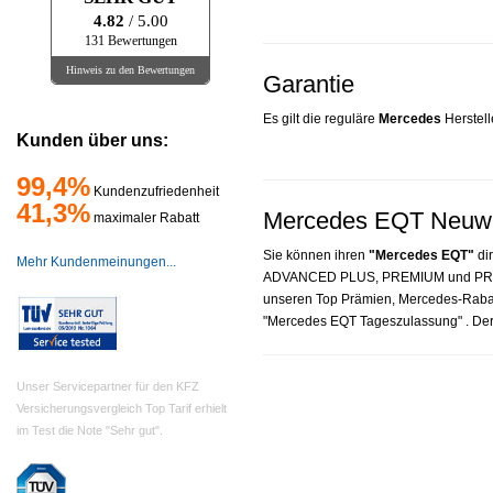
4.82
/ 5.00
131 Bewertungen
Hinweis zu den Bewertungen
Garantie
Es gilt die reguläre
Mercedes
Herstell
Kunden über uns:
99,4%
Kundenzufriedenheit
41,3%
Mercedes EQT Neuwag
maximaler Rabatt
Sie können ihren
"Mercedes EQT"
dir
Mehr Kundenmeinungen...
ADVANCED PLUS, PREMIUM und PREMIU
unseren Top Prämien, Mercedes-Raba
"Mercedes EQT Tageszulassung" . Der V
Unser Servicepartner für den KFZ
Versicherungsvergleich Top Tarif erhielt
im Test die Note "Sehr gut".