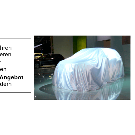
ihren
eren
r
len
Angebot
rdern
: