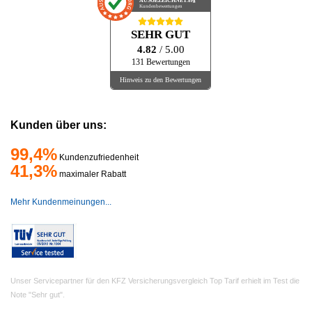
AUSGEZEICHNET
.org
Kundenbewertungen
SEHR GUT
4.82
/ 5.00
131 Bewertungen
Hinweis zu den Bewertungen
Kunden über uns:
99,4%
Kundenzufriedenheit
41,3%
maximaler Rabatt
Mehr Kundenmeinungen...
Unser Servicepartner für den KFZ Versicherungsvergleich Top Tarif erhielt im Test die
Note "Sehr gut".