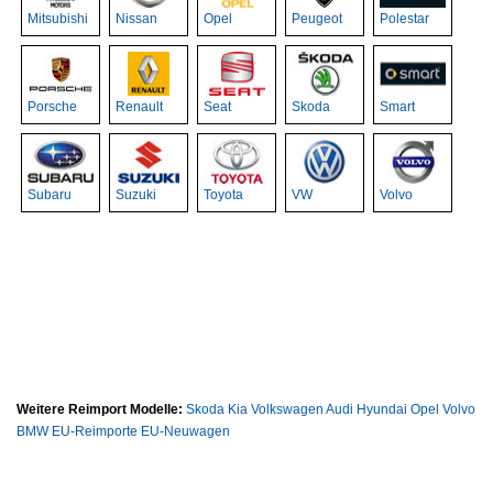
Mitsubishi
Nissan
Opel
Peugeot
Polestar
Porsche
Renault
Seat
Skoda
Smart
Subaru
Suzuki
Toyota
VW
Volvo
Weitere Reimport Modelle:
Skoda
Kia
Volkswagen
Audi
Hyundai
Opel
Volvo
BMW
EU-Reimporte
EU-Neuwagen