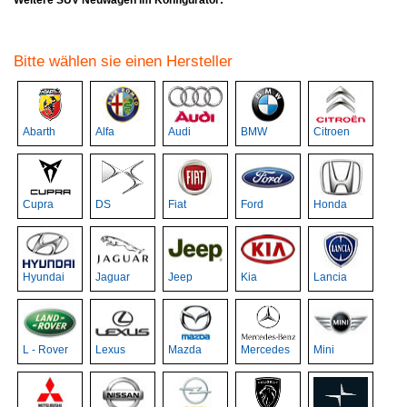
Bitte wählen sie einen Hersteller
Abarth
Alfa
Audi
BMW
Citroen
Cupra
DS
Fiat
Ford
Honda
Hyundai
Jaguar
Jeep
Kia
Lancia
L - Rover
Lexus
Mazda
Mercedes
Mini