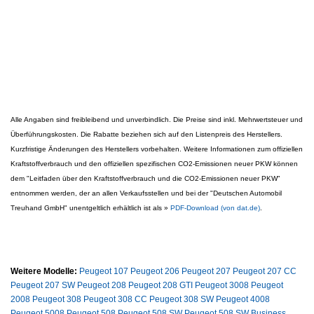
Alle Angaben sind freibleibend und unverbindlich. Die Preise sind inkl. Mehrwertsteuer und
Überführungskosten. Die Rabatte beziehen sich auf den Listenpreis des Herstellers.
Kurzfristige Änderungen des Herstellers vorbehalten. Weitere Informationen zum offiziellen
Kraftstoffverbrauch und den offiziellen spezifischen CO2-Emissionen neuer PKW können
dem "Leitfaden über den Kraftstoffverbrauch und die CO2-Emissionen neuer PKW"
entnommen werden, der an allen Verkaufsstellen und bei der "Deutschen Automobil
Treuhand GmbH" unentgeltlich erhältlich ist als »
PDF-Download (von dat.de)
.
Weitere Modelle:
Peugeot 107
Peugeot 206
Peugeot 207
Peugeot 207 CC
Peugeot 207 SW
Peugeot 208
Peugeot 208 GTI
Peugeot 3008
Peugeot
2008
Peugeot 308
Peugeot 308 CC
Peugeot 308 SW
Peugeot 4008
Peugeot 5008
Peugeot 508
Peugeot 508 SW
Peugeot 508 SW Business