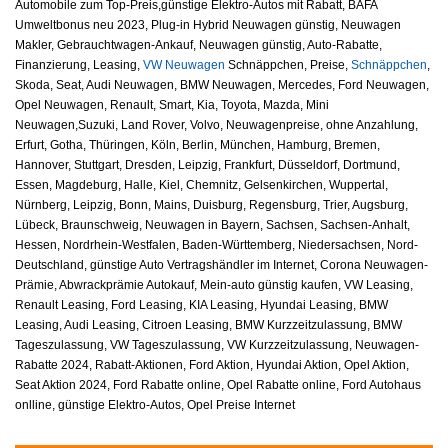
Automobile zum Top-Preis,günstige Elektro-Autos mit Rabatt, BAFA
Umweltbonus neu 2023, Plug-in Hybrid Neuwagen günstig, Neuwagen
Makler, Gebrauchtwagen-Ankauf, Neuwagen günstig, Auto-Rabatte,
Finanzierung, Leasing,
VW Neuwagen
Schnäppchen, Preise,
Schnäppchen
,
Skoda, Seat, Audi Neuwagen, BMW Neuwagen, Mercedes, Ford Neuwagen,
Opel Neuwagen, Renault, Smart, Kia, Toyota, Mazda, Mini
Neuwagen,Suzuki, Land Rover, Volvo, Neuwagenpreise, ohne Anzahlung,
Erfurt, Gotha, Thüringen, Köln, Berlin, München, Hamburg, Bremen,
Hannover, Stuttgart, Dresden, Leipzig, Frankfurt, Düsseldorf, Dortmund,
Essen, Magdeburg, Halle, Kiel, Chemnitz, Gelsenkirchen, Wuppertal,
Nürnberg, Leipzig, Bonn, Mains, Duisburg, Regensburg, Trier, Augsburg,
Lübeck, Braunschweig, Neuwagen in Bayern, Sachsen, Sachsen-Anhalt,
Hessen, Nordrhein-Westfalen, Baden-Württemberg, Niedersachsen, Nord-
Deutschland, günstige Auto Vertragshändler im Internet, Corona Neuwagen-
Prämie, Abwrackprämie Autokauf, Mein-auto günstig kaufen, VW Leasing,
Renault Leasing, Ford Leasing, KIA Leasing, Hyundai Leasing, BMW
Leasing, Audi Leasing, Citroen Leasing, BMW Kurzzeitzulassung, BMW
Tageszulassung, VW Tageszulassung, VW Kurzzeitzulassung, Neuwagen-
Rabatte 2024, Rabatt-Aktionen, Ford Aktion, Hyundai Aktion, Opel Aktion,
Seat Aktion 2024, Ford Rabatte online, Opel Rabatte online, Ford Autohaus
onlline, günstige Elektro-Autos, Opel Preise Internet